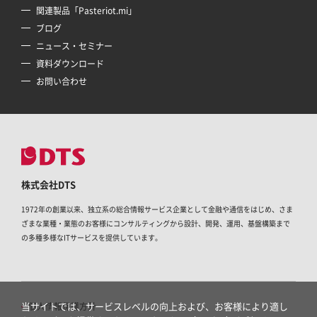
関連製品「Pasteriot.mi」
ブログ
ニュース・セミナー
資料ダウンロード
お問い合わせ
株式会社DTS
1972年の創業以来、独立系の総合情報サービス企業として金融や通信をはじめ、さま
ざまな業種・業態のお客様にコンサルティングから設計、開発、運用、基盤構築まで
の多種多様なITサービスを提供しています。
当サイトでは、サービスレベルの向上および、お客様により適し
個人情報保護方針