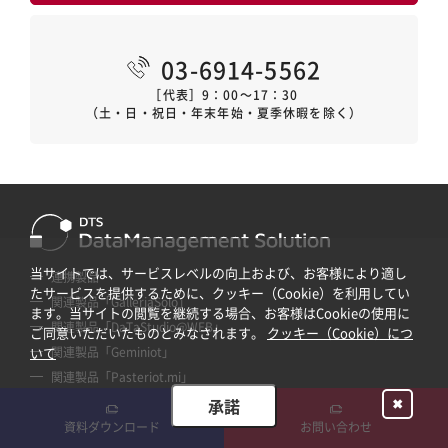
03-6914-5562
［代表］9：00～17：30
（土・日・祝日・年末年始・夏季休暇を除く）
当サイトでは、サービスレベルの向上および、お客様により適し
連携製品
たサービスを提供するために、クッキー（Cookie）を利用してい
関連製品「GalleriaSolo」
ます。当サイトの閲覧を継続する場合、お客様はCookieの使用に
関連製品「DaTaStudio@WEB」
ご同意いただいたものとみなされます。
クッキー（Cookie）につ
関連製品「Geminiot」
いて
関連製品「Pasteriot.mi」
ブログ
承諾
✖
ニュース・セミナー
資料ダウンロード
お問い合わせ