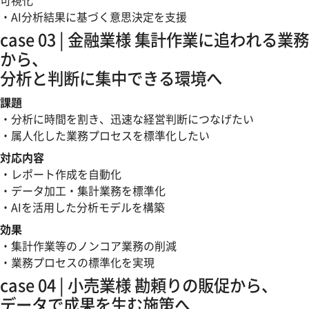
可視化
・AI分析結果に基づく意思決定を支援
case 03
| 金融業様
集計作業に追われる業務
から、
分析と判断に集中できる環境へ
課題
・分析に時間を割き、迅速な経営判断につなげたい
・属人化した業務プロセスを標準化したい
対応内容
・レポート作成を自動化
・データ加工・集計業務を標準化
・AIを活用した分析モデルを構築
効果
・集計作業等のノンコア業務の削減
・業務プロセスの標準化を実現
case 04
| 小売業様
勘頼りの販促から、
データで成果を生む施策へ