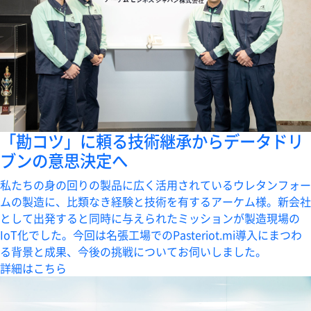
「勘コツ」に頼る技術継承からデータドリ
ブンの意思決定へ
私たちの身の回りの製品に広く活用されているウレタンフォー
ムの製造に、比類なき経験と技術を有するアーケム様。新会社
として出発すると同時に与えられたミッションが製造現場の
IoT化でした。今回は名張工場でのPasteriot.mi導入にまつわ
る背景と成果、今後の挑戦についてお伺いしました。
詳細はこちら